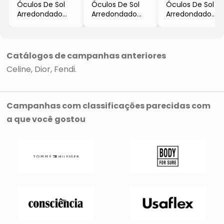
Óculos De Sol
Óculos De Sol
Óculos De Sol
Arredondado
Arredondado
Arredondado
- Azul Marinho &
- Preto
- Marrom
Cinza Escuro
- Celine
Escuro &
- Celine
Marrom
- Celine
Catálogos de campanhas anteriores
Celine
Dior
Fendi
Campanhas com classificações parecidas com
a que você gostou