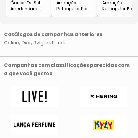
Óculos De Sol
Armação
Armação
Arredondado
Retangular Para
Retangular Para
- Marrom
Óculos De Grau
Óculos De Grau
Escuro &
- Marrom
- Azul Marinho
Amarelo Escuro
Escuro &
Dourada
Catálogos de campanhas anteriores
Celine
Dior
Bvlgari
Fendi
Campanhas com classificações parecidas com
a que você gostou