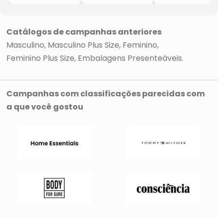
- Pink
- Azul & Bege
Pequena
- Habana
- Exco
- Preta &
Branca
- 8x30x20cm
Catálogos de campanhas anteriores
Masculino
Masculino Plus Size
Feminino
Feminino Plus Size
Embalagens Presenteáveis
Campanhas com classificações parecidas com
a que você gostou