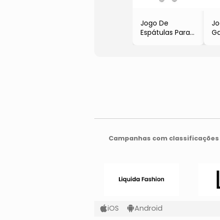
Jogo De
Jo
Espátulas Para
Ga
Petiscos
Pe
- Incolor
- 
- 2Pçs
- 
Campanhas com classificações 
iOS
Android