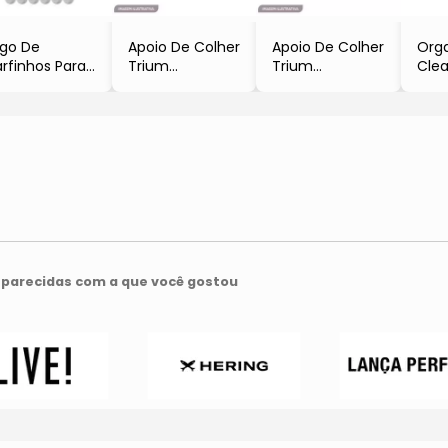
go De
Apoio De Colher
Apoio De Colher
Org
rfinhos Para
Trium
Trium
Clea
tiscos
- Branco
- Preto
- In
Incolor
- 4,5x27,3x9,6
- 4,5x27,3x9,6
- 1
6Pçs
parecidas com a que você gostou