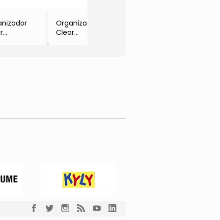
anizador
Organizador
r
Clear
color
- Incolor
0x30x7cm
- 15x30x7