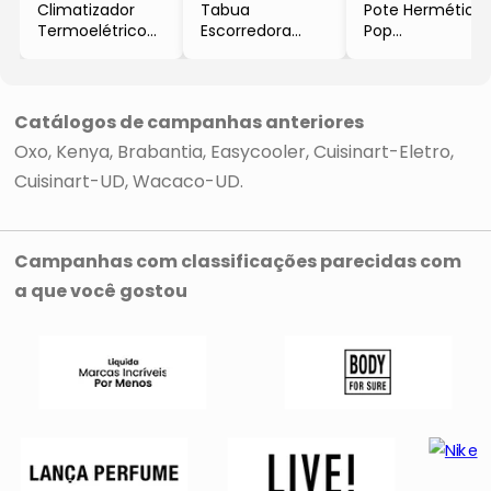
Climatizador
Tabua
Pote Hermético
Termoelétrico
Escorredora
Pop
Easycooler
Retrátil
- Incolor &
- Incolor & Preto
- Branca &
Branco
- 67,2x56x39cm
Preta
- 2,6L
- 220V
-
- Oxo
Catálogos de campanhas anteriores
- Easycooler
3,2x50,8x29,2cm
Oxo
Kenya
Brabantia
Easycooler
Cuisinart-Eletro
- Cuisinart-UD
Cuisinart-UD
Wacaco-UD
Campanhas com classificações parecidas com
a que você gostou