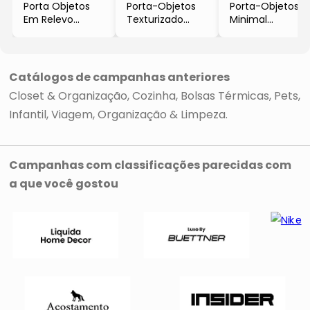
Porta Objetos
Porta-Objetos
Porta-Objetos
Em Relevo
Texturizado
Minimal
- Preto
- Branco
- Laranja
- 41x12,9x8,1cm
- 10,7xØ7,7cm
- 9,3xØ6,8cm
- Oikos
- Oikos
- Oikos
Catálogos de campanhas anteriores
Closet & Organização
Cozinha
Bolsas Térmicas
Pets
Infantil
Viagem
Organização & Limpeza
Campanhas com classificações parecidas com
a que você gostou