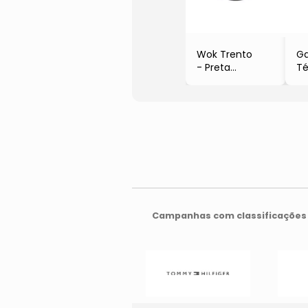
Wok Trento
Ga
- Preta
Té
- 5L
- 
- Tramontina
- 1
Campanhas com classificações 