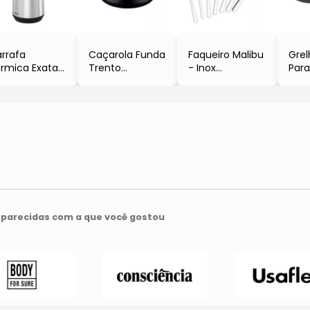
rrafa
Caçarola Funda
Faqueiro Malibu
Gre
rmica Exata
Trento
- Inox
Par
Inox & Preta
- Preta
- 42Pçs
Chur
,2L
- 4L
- Pr
Pra
- 1
parecidas com a que você gostou