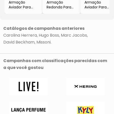
Armação
Armação
Armação
Aviador Para
Redonda Para
Aviador Para
Óculos De Grau
Óculos De Grau
Óculos De Grau
- Verde Escuro
- Preta &
- Preta &
& Dourada
Marrom
Amarela
- Marc Jacobs
- Marc Jacobs
- Marc Jacobs
Catálogos de campanhas anteriores
Carolina Herrera
Hugo Boss
Marc Jacobs
David Beckham
Missoni
Campanhas com classificações parecidas com
a que você gostou