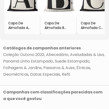
Capa De
Capa De
Capa De
Almofada A
Almofada B
Almofada C
- Off White &
- Preta & Off
- Off White &
Preta
White
Preta
- 45x45cm
- 45x45cm
- 45x45cm
- STM Home
- STM Home
- STM Home
Catálogos de campanhas anteriores
Coleção Outono 2022
Abecedário
Aveludadas & Lisa
Panamá Linho Estampado
Suede Estampado
Folhagens & Jardins
Passaros & Aves
Étnicas
Geométricas
Datas Especiais
Refil
Campanhas com classificações parecidas com
a que você gostou