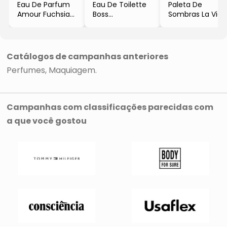
Eau De Parfum
Eau De Toilette
Paleta De
Amour Fuchsia
Boss
Sombras La Vie
- 100ml
- 100ml
Em Rose
- Kenzo
- Hugo Boss
- 15,5g
- Joli Joli
Catálogos de campanhas anteriores
Perfumes
Maquiagem
Campanhas com classificações parecidas com
a que você gostou