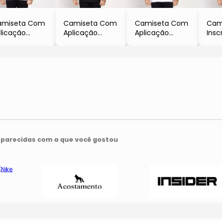
amiseta Com
Camiseta Com
Camiseta Com
Cam
licação
Aplicação
Aplicação
Insc
Branca &
- Preta &
- Branca &
- Br
rrom Claro
Branca
Preta
Escu
parecidas com a que você gostou