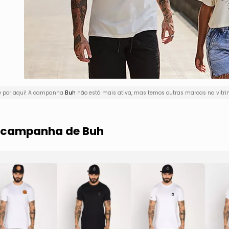
ê por aqui! A campanha
Buh
não está mais ativa, mas temos outras marcas na vitri
a campanha de Buh