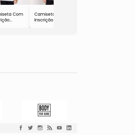
iseta Com
Camiseta Com
rição
Inscrição
anca & Azul
- Branca &
ro
Preta