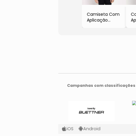
Camiseta Com
C
Aplicação
Ap
- Preta &
- 
Marrom Claro
Ma
Campanhas com classificações 
iOS
Android