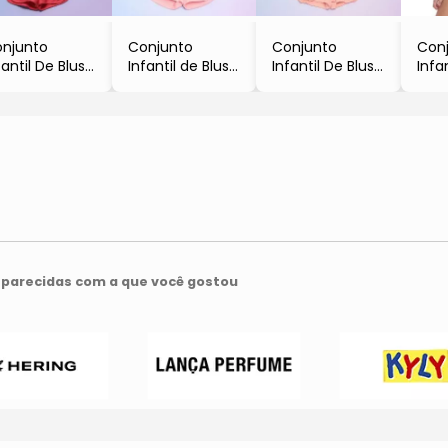
njunto
Conjunto
Conjunto
Con
fantil De Blusa
Infantil de Blusa
Infantil De Blusa
Infa
reja & Short
Monstrinhos &
& Short
Yay!
Off White &
Short
Texturizado
Est
nk
- Off White &
- Branco &
- Ci
Rosa
Rosa Claro
Azul
parecidas com a que você gostou