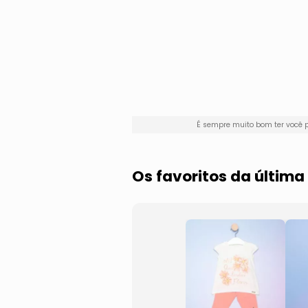
É sempre muito bom ter você
Os favoritos da últi