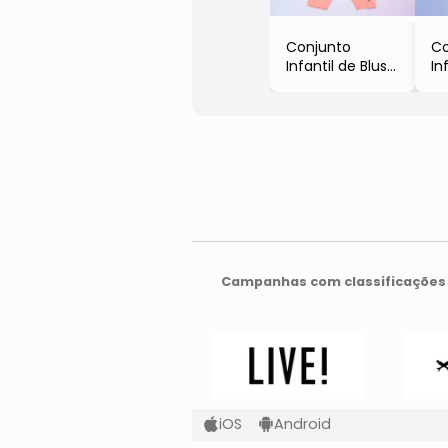
Conjunto
Co
Infantil de Blusa
In
Floral &
Ce
Bermuda
- 
- Off White &
Pi
Rosa
Campanhas com classificações 
iOS
Android