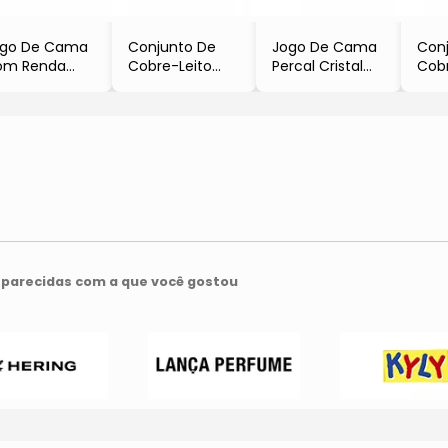
ogo De Cama
Conjunto De
Jogo De Cama
Con
om Renda
Cobre-Leito
Percal Cristal
Cobr
istal
Cristal King Size
Renascença
Cris
enascença
- Branco
Com Renda
Size
ng Size
- 3Pçs
Casal
- Pé
Pérola
- 300 Fios
- Cinza
- 3P
4Pçs
- 4Pçs
- 30
300 Fios
- 300 Fios
parecidas com a que você gostou