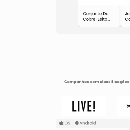
Conjunto De
J
Cobre-Leito
C
Cristal
Cr
Renascença
R
Queen Size
Ki
- Branco
- 
- 3Pçs
- 
- 300 Fios
- 
Campanhas com classificações 
iOS
Android