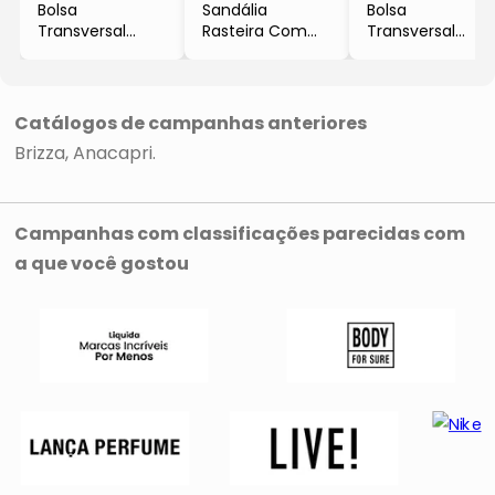
Bolsa
Sandália
Bolsa
Transversal
Rasteira Com
Transversal
Texturizada
Pedrarias
Texturizada
- Amarela
- Rosa
- Preta
Catálogos de campanhas anteriores
Brizza
Anacapri
Campanhas com classificações parecidas com
a que você gostou