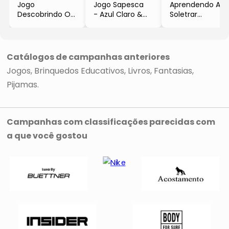
Jogo
Jogo Sapesca
Aprendendo A
Descobrindo Os
- Azul Claro &
Soletrar
Números
Vermelho
- Amarelo &
- Branco & Azul
- 65Pçs
Laranja
- 15Pçs
- Toyster
- 63Pçs
- Toyster
- Toyster
Catálogos de campanhas anteriores
Jogos
Brinquedos Educativos
Livros
Fantasias
Pijamas
Campanhas com classificações parecidas com
a que você gostou