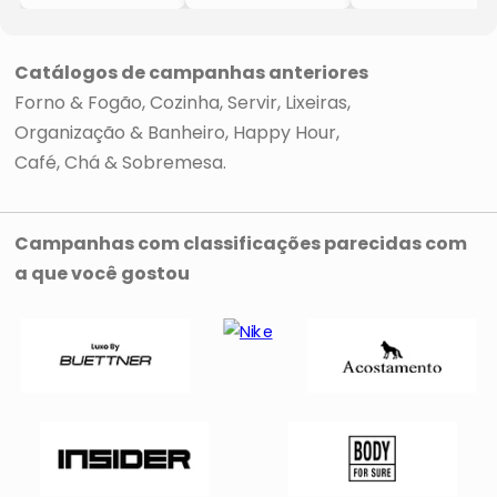
- Ø16x7cm
- Verde Água
- Inox
- 1,3L
- 2,7L
- 24cm
- BRINOX
- Brinox
Catálogos de campanhas anteriores
Forno & Fogão
Cozinha
Servir
Lixeiras
Organização & Banheiro
Happy Hour
Café, Chá & Sobremesa
Campanhas com classificações parecidas com
a que você gostou