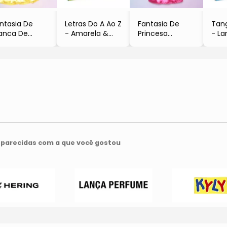
ntasia De
Letras Do A Ao Z
Fantasia De
Tan
anca De
- Amarela &
Princesa
- La
ve®
Azul
- Pink & Rosa
Rox
Azul &
- 78Pçs
- Masquerade
- 62
arela
- Brinc. De
- Br
Masquerade
Crianca
Cri
parecidas com a que você gostou