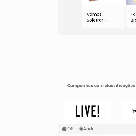
Vamos
Fa
Soletrar?
Br
- Laranja &
Ne
Branco
- 
- 48Pçs
Am
- Brinc. De
- 
Crianca
Campanhas com classificações 
iOS
Android