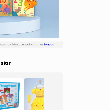
cas na vitrine que você vai amar:
Marcas
siar
Conheça O
Fanta
Corpo Humano
Prince
- Azul & Verde
- Azul
- 18Pçs
- Mas
- Brinc. De