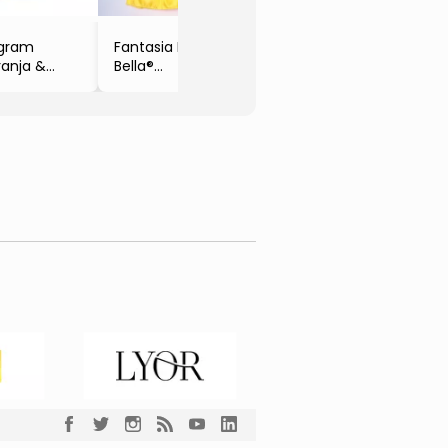
Crianca
gram
Fantasia De
ranja &
Bella®
o
- Amarela &
Pçs
Vermelha
inc. De
- Masquerade
anca