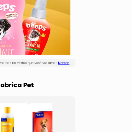
marcas na vitrine que você vai amar:
Marcas
abrica Pet
Blusa Canelada
Blusa
- Azul Marinho
Borda
& Off White
- Azul