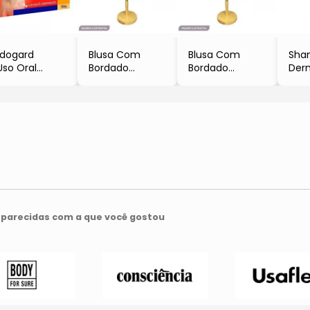
dogard
Blusa Com
Blusa Com
Sha
Uso Oral
Bordado
Bordado
Der
6
- Azul Escuro &
- Azul Escuro &
Per
omprimidos
Amarela
Amarela
Sphe
Virbac
- 38x31cm
- 44x36cm
- Us
- Fabrica Pet
- Fabrica Pet
- 12
- Vi
parecidas com a que você gostou