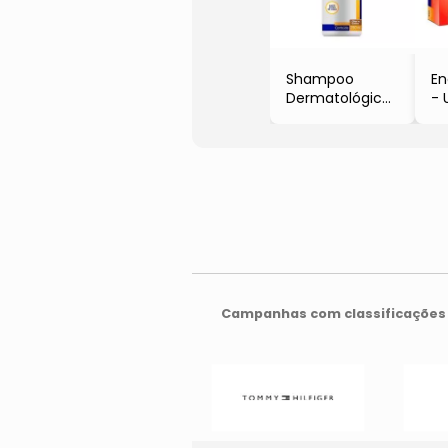
Shampoo
En
Dermatológico
- 
Hexadene
- 
Spherulites
C
- Uso Tópico
- 
- 250ml
- Virbac
Campanhas com classificações 