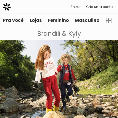
Entrar
Crie uma conta
Pra você
Lojas
Feminino
Masculino
Infant
Brandili & Kyly