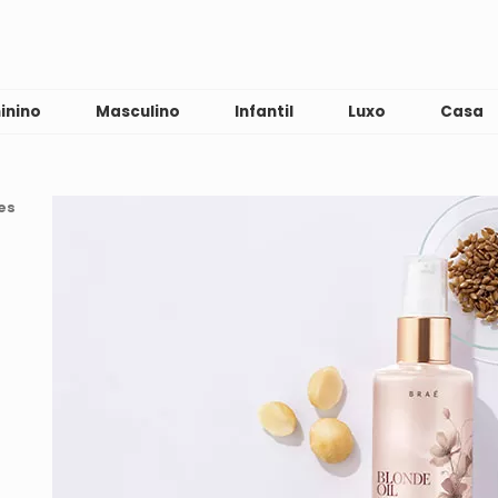
inino
Masculino
Infantil
Luxo
Casa
es