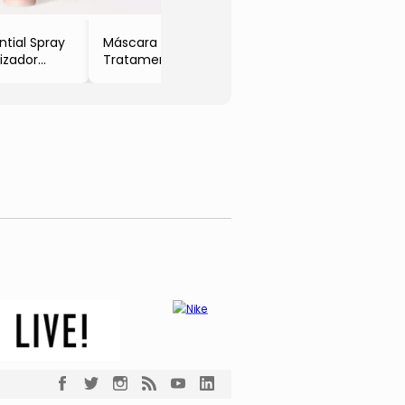
CARE
ntial Spray
Máscara De
lizador
Tratamento
60ml
Profundo Divine
- 200g
- BRAÉ HAIR
CARE