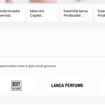
ndicionador
Máscara
Essential Spray
Esse
sential
Capilar
Finalizador
Fina
250ml
Condicionante
- 60ml
- 2
Essential
- BRAÉ HAIR
- 500g
CARE
parecidas com a que você gostou