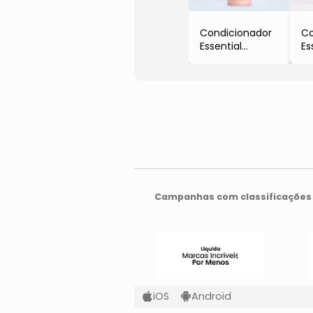
Condicionador
Co
Essential
Es
- 1L
- 
Campanhas com classificações 
iOS
Android