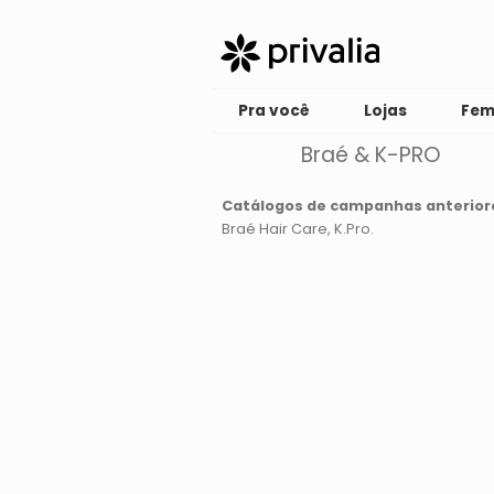
Pra você
Lojas
Fem
Braé & K-PRO
Catálogos de campanhas anterior
Braé Hair Care
K.Pro