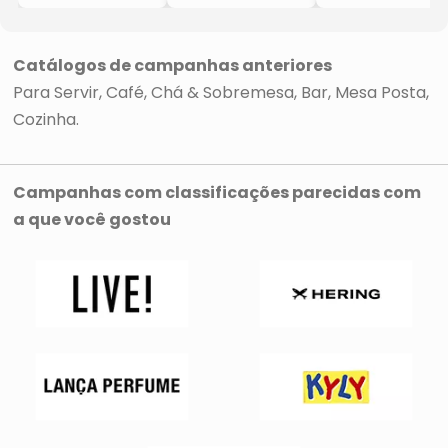
- Incolor
Anetto
- Preta & Bege
- 200ml
- Azul
- 1L
- GS
- 4Pçs
- GS
Internacional
- GS
Internacional
Catálogos de campanhas anteriores
Internacional
Para Servir
Café, Chá & Sobremesa
Bar
Mesa Posta
Cozinha
Campanhas com classificações parecidas com
a que você gostou