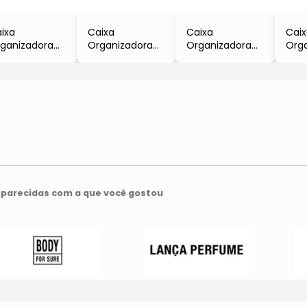
ixa
Caixa
Caixa
Cai
ganizadora
Organizadora
Organizadora
Org
ear Fresh
Clear Fresh
Clear Fresh
Clea
Incolor &
- Incolor &
- Incolor &
- In
eta
Preta
Preta
Pret
15x30x13cm
- 2,2l
- 2,2l
- 2,2
5l
parecidas com a que você gostou