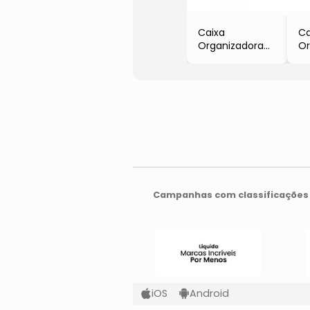
Caixa
Ca
Organizadora
Or
Para Ovos Clear
Cl
Fresh
- 
- Incolor &
Pr
Preta
- 
- 
Campanhas com classificações 
iOS
Android