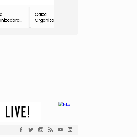
Preta
- 2,3l
xa
Caixa
anizadora
Organizadora
r Fresh
Clear Fresh
color &
- Incolor &
a
Preta
l
- 5l