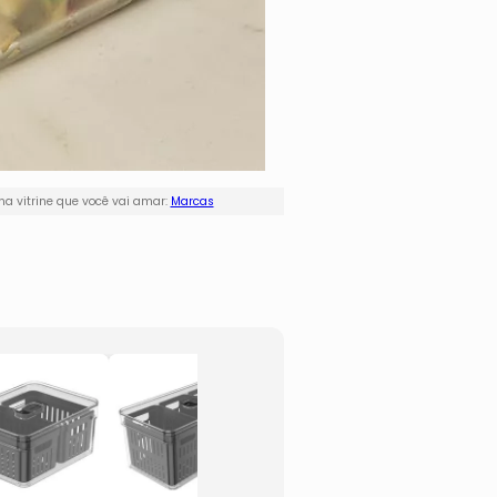
a vitrine que você vai amar:
Marcas
Pote
Pote 
Organizador Para
Fresh 
Temperos
- Inco
Clear Fresh
Preta
- Incolor &
- 370