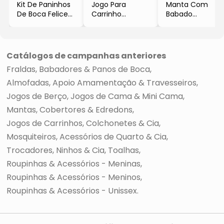
Kit De Paninhos
Jogo Para
Manta Com
De Boca Felice
Carrinho
Babado
Safari
Glamour
Cavalinho De
- 3Pçs
- Branco
Pau
- Biramar
- 3Pçs
- Branca & Azul
- 180 Fios
- 75x85cm
Catálogos de campanhas anteriores
- 180 Fios
Fraldas, Babadores & Panos de Boca
- Biramar
Almofadas, Apoio Amamentação & Travesseiros
Jogos de Berço
Jogos de Cama & Mini Cama
Mantas, Cobertores & Edredons
Jogos de Carrinhos, Colchonetes & Cia
Mosquiteiros, Acessórios de Quarto & Cia
Trocadores, Ninhos & Cia
Toalhas
Roupinhas & Acessórios - Meninas
Roupinhas & Acessórios - Meninos
Roupinhas & Acessórios - Unissex