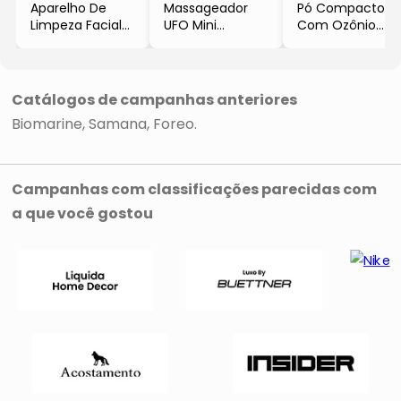
Aparelho De
Massageador
Pó Compacto
Limpeza Facial
UFO Mini
Com Ozônio
LUNA Play Plus
- Fuchsia
Ozone Dermic
- Mint
- 15x12x3,6cm
Fps70
- 8x7x4cm
- Foreo
- Natural
- Foreo
- 12g
Catálogos de campanhas anteriores
- Samana
Biomarine
Samana
Foreo
Campanhas com classificações parecidas com
a que você gostou