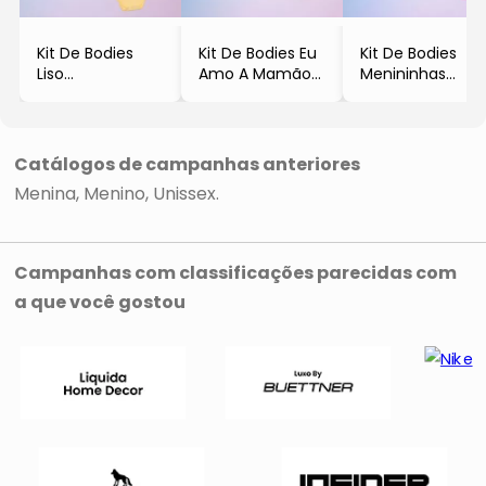
Kit De Bodies
Kit De Bodies Eu
Kit De Bodies
Liso
Amo A Mamão E
Menininhas
- Branco &
O Papai
- Rosa Claro &
Amarelo
- Rosa Claro &
Rosa
- 2Pçs
Lilás
- 3Pçs
- Bicho Molhado
- 3Pçs
- Bicho Molhado
Catálogos de campanhas anteriores
- Bicho Molhado
Menina
Menino
Unissex
Campanhas com classificações parecidas com
a que você gostou