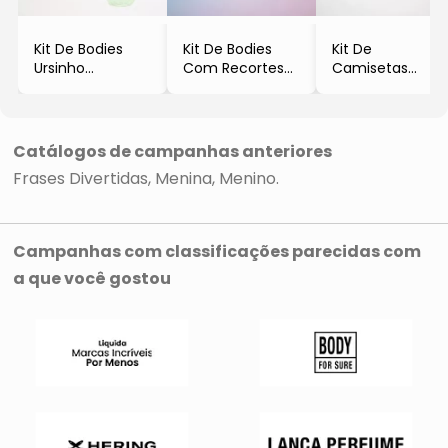
Kit De Bodies
Kit De Bodies
Kit De
Ursinho
Com Recortes
Camisetas
- 2Pçs
- 3Pçs
- 3Pçs
- Bicho Molhado
- Bicho Molhado
- Bicho Molhado
Catálogos de campanhas anteriores
Frases Divertidas
Menina
Menino
Campanhas com classificações parecidas com
a que você gostou