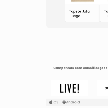
Tapete Julia
Ta
- Bege
- 
- 200x150cm
-
- Tapetes São
Carlos
Campanhas com classificações 
iOS
Android