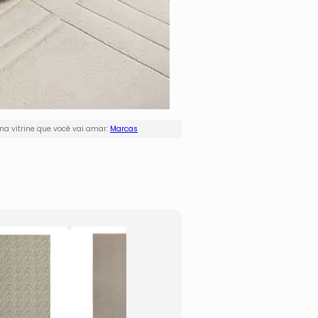
a vitrine que você vai amar:
Marcas
Tapete Bali
Tapet
Lineo
Ecletik
-Bege
- Nud
- 150x100cm
- 400
- Tap