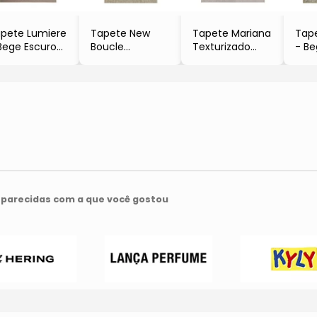
pete Lumiere
Tapete New
Tapete Mariana
Tape
Bege Escuro
Boucle
Texturizado
- Be
 400x300cm
- Bege Claro
- Cinza
Cin
- 150x100cm
- 400x300cm
- 1
- Tapete São
- Tapete São
- Ta
Carlos
Carlos
Carl
parecidas com a que você gostou