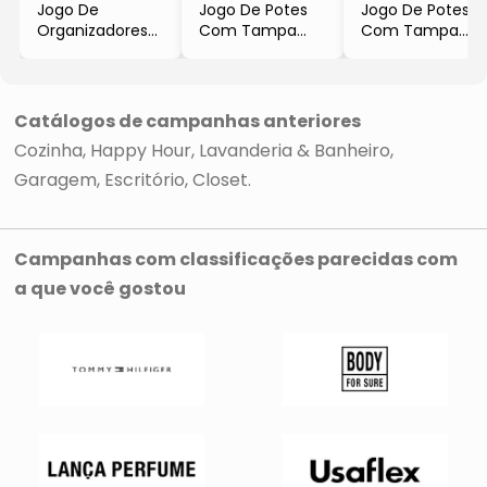
Jogo De
Jogo De Potes
Jogo De Potes
Organizadores
Com Tampa
Com Tampa
De Bancada
- Incolor & Preto
Hermética
Com Tábua
- 5Pçs
- Incolor &
- Inox
Cinza Escuro
- 3Pçs
- 3Pçs
Catálogos de campanhas anteriores
Cozinha
Happy Hour
Lavanderia & Banheiro
Garagem
Escritório
Closet
Campanhas com classificações parecidas com
a que você gostou