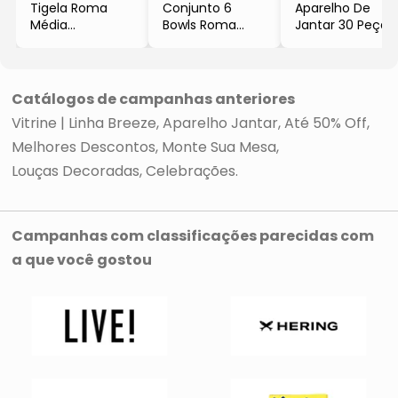
Tigela Roma
Conjunto 6
Aparelho De
Média
Bowls Roma
Jantar 30 Peças
- Branco
- Branco
Madeleine
-
- 367ml
- Branco
23,2x23,5x8,8cm
- Porto Brasil
-
- Porto Brasil
30,2x38,2x38,3c
Catálogos de campanhas anteriores
- Porto Brasil
Vitrine | Linha Breeze
Aparelho Jantar
Até 50% Off
Melhores Descontos
Monte Sua Mesa
Louças Decoradas
Celebrações
Campanhas com classificações parecidas com
a que você gostou