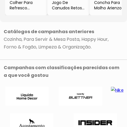
Colher Para
Jogo De
Concha Para
Refresco
Canudos Retos
Molho Arienzo
Bellagio
Com Escova
- Inox
- Inox
Descomplica
- 30cm
- 18,6cm
- Inox
- Brinox
- Brinox
- 3Pçs
Catálogos de campanhas anteriores
- Brinox
Cozinha
Para Servir & Mesa Posta
Happy Hour
Forno & Fogão
Limpeza & Organização
Campanhas com classificações parecidas com
a que você gostou