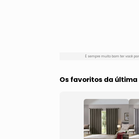
É sempre muito bom ter você p
Os favoritos da últim