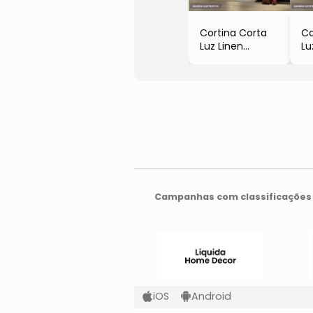
Cortina Corta
Co
Luz Linen
Lu
- Taupe
- 
- 230x300cm
- 
- Bella Janela
- 
Campanhas com classificações 
iOS
Android