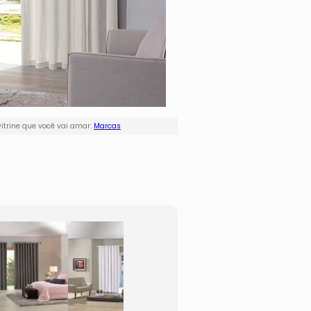
itrine que você vai amar:
Marcas
Cortina Corta
Cortin
Luz
Luz Li
- Branca
- Bra
- 230x300cm
- 250
- Bella Janela
- Bell