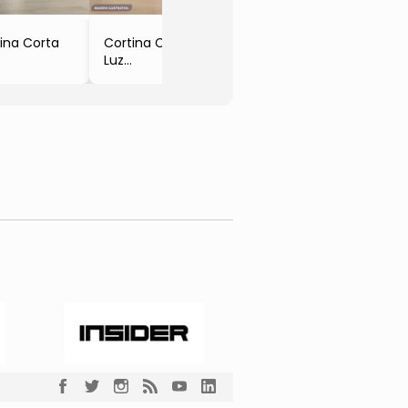
ina Corta
Cortina Corta
Luz
aupe
- Branca
70x260cm
- 170x300cm
lla Janela
- Bella Janela