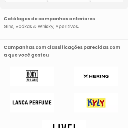
- Inglaterra
- Polônia
- Inglaterra
- 750ml
- 750ml
- 750ml
- Pernod Ricard
- Pernod Ricard
- Pernod Ricard
Catálogos de campanhas anteriores
Gins
Vodkas & Whisky
Aperitivos
Campanhas com classificações parecidas com
a que você gostou