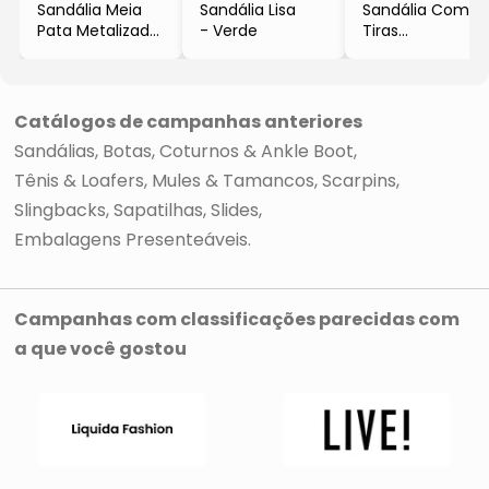
Sandália Meia
Sandália Lisa
Sandália Com
Pata Metalizado
- Verde
Tiras
- Prateada
- Pink
- Salto: 11,4cm
- Salto: 6,5cm
Catálogos de campanhas anteriores
Sandálias
Botas, Coturnos & Ankle Boot
Tênis & Loafers
Mules & Tamancos
Scarpins
Slingbacks
Sapatilhas
Slides
Embalagens Presenteáveis
Campanhas com classificações parecidas com
a que você gostou