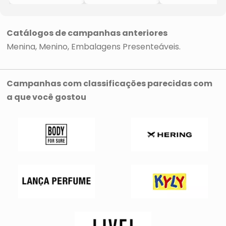
Body
- 3Pçs
- 3Pçs
- 3Pçs
- Bebê
- Bebê
- Bebê
Brincalhão
Brincalhão
Brincalhão
Catálogos de campanhas anteriores
Menina
Menino
Embalagens Presenteáveis
Campanhas com classificações parecidas com
a que você gostou