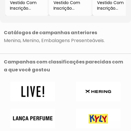
Vestido Com
Vestido Com
Vestido Com
Inscrição
Inscrição
Inscrição
- Rosa & Cinza
- Cinza Escuro &
- Marrom Claro
Escuro
Preto
- Malwee
- Malwee
- Malwee
Catálogos de campanhas anteriores
Menina
Menino
Embalagens Presenteáveis
Campanhas com classificações parecidas com
a que você gostou