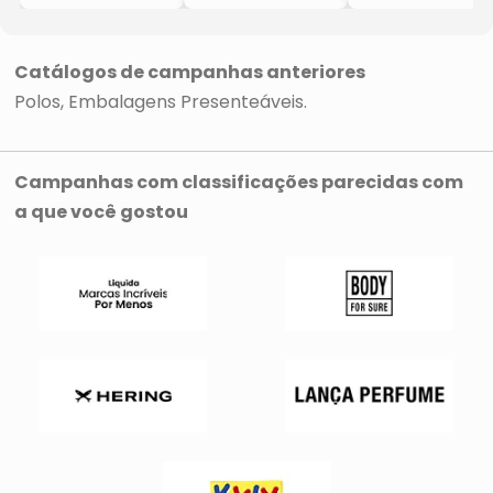
Pequena
- Preta &
Branca
- 8x30x20cm
Catálogos de campanhas anteriores
Polos
Embalagens Presenteáveis
Campanhas com classificações parecidas com
a que você gostou