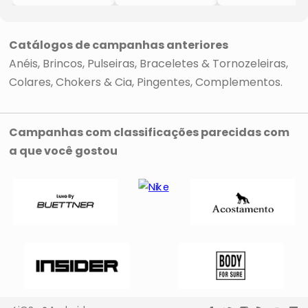
- Dourado &
- Dourado &
- Dourado &
Azul
Marrom
Preto
- AYLA
- AYLA
- AYLA
Catálogos de campanhas anteriores
Anéis
Brincos
Pulseiras, Braceletes & Tornozeleiras
Colares, Chokers & Cia
Pingentes
Complementos
Campanhas com classificações parecidas com
a que você gostou