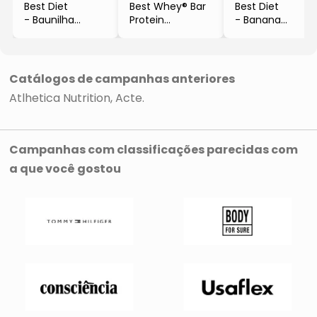
Best Diet
Best Whey® Bar
Best Diet
- Baunilha
Protein
- Banana
- 350g
- Leite, Cacau &
- 350g
Avelã
- 12 Unidades
Catálogos de campanhas anteriores
Atlhetica Nutrition
Acte
Campanhas com classificações parecidas com
a que você gostou