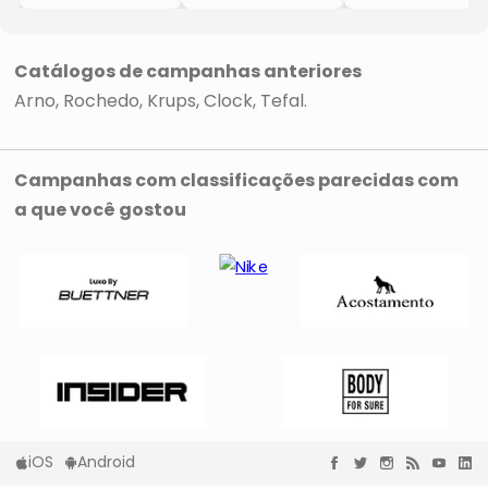
- Preta
- Preta
Digital AFD2
- 7,5L
- 7,5L
- Inox & Preta
- 127V
- 220V
- 30,6x42x40cm
- 1700W
- 1700W
- 5,2L + 3,1L
Catálogos de campanhas anteriores
- Arno
- Arno
- 127V
Arno
Rochedo
Krups
Clock
Tefal
- 1800W
Campanhas com classificações parecidas com
a que você gostou
iOS
Android