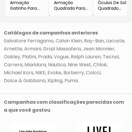
Armação
Armação
Óculos De Sol
Gatinho Para
Quadrada Para
Quadrado
Óculos De Grau
Óculos De Grau
- Marrom &
- Azul &
- Marrom
Preto
Dourada
Escuro &
- CK
- Salvatore
Amarela
Catálogos de campanhas anteriores
Ferragamo
- Calvin Klein
Salvatore Ferragamo
Calvin Klein
Ray-Ban
Lacoste
Arnette
Armani
Grazi Massafera
Jean Monnier
Oakley
Platini
Prada
Vogue
Ralph Lauren
Tecnol
Carrera
MaxMara
Nautica
Nine West
Chloé
Michael Kors
NIKE
Evoke
Burberry
Colcci
Dolce & Gabbana
Kipling
Puma
Campanhas com classificações parecidas com
a que você gostou