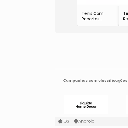
Tênis Com
Tê
Recortes
Re
- Preto
- 
- Aramis
- 
Campanhas com classificações 
iOS
Android