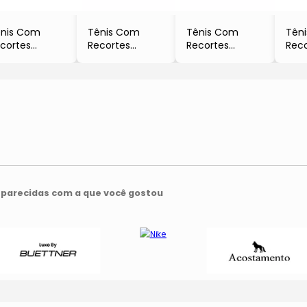
nis Com
Tênis Com
Tênis Com
Tên
cortes
Recortes
Recortes
Rec
Azul Marinho
- Bege Escuro
- Areia
- Of
Aramis
- Aramis
- Aramis
- Ar
parecidas com a que você gostou