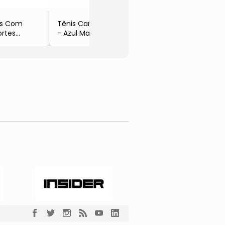
is Com
Tênis Camurça
ortes
- Azul Marinho
f White
- Aramis
amis