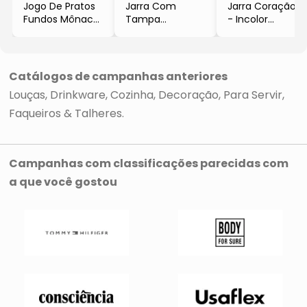
Jogo De Pratos
Jarra Com
Jarra Coração
Fundos Mônaco
Tampa
- Incolor
- Branco &
- Incolor &
- 1L
Prateado
Branca
- Lyor
- 6Pçs
- 550ml
- Wolff
- Lyor
Catálogos de campanhas anteriores
Louças
Drinkware
Cozinha
Decoração
Para Servir
Faqueiros & Talheres
Campanhas com classificações parecidas com
a que você gostou