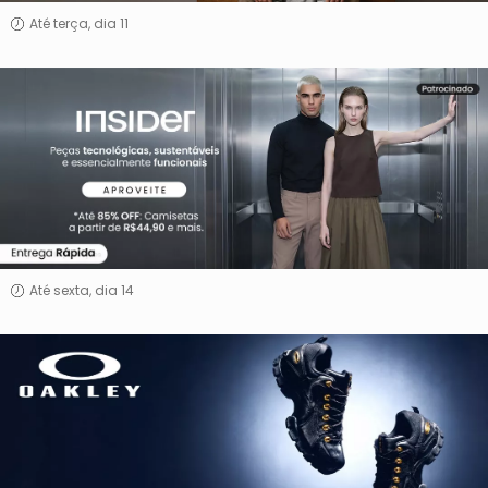
Até terça, dia 11
Insider
LD
Até sexta, dia 14
Oakley