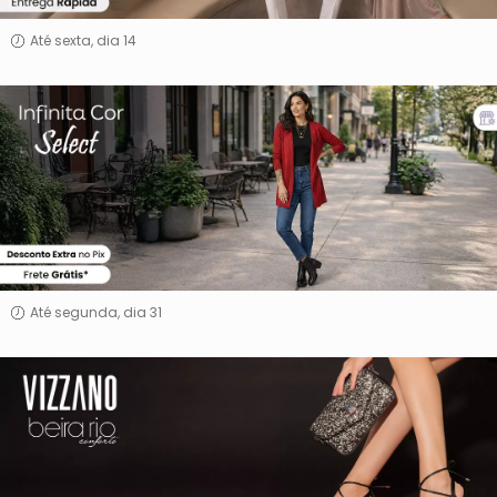
Até sexta, dia 14
INFINITA
COR
&
SELECT
Até segunda, dia 31
Vizzano
e
Beira
Rio