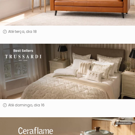
Até terça, dia 18
Best
Sellers
Trussardi
Até domingo, dia 16
Ceraflame