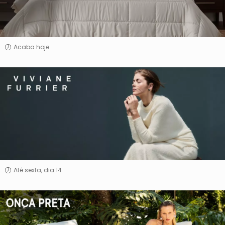
By
Altenburg
Acaba hoje
Viviane
Furrier
Até sexta, dia 14
Onça
Preta