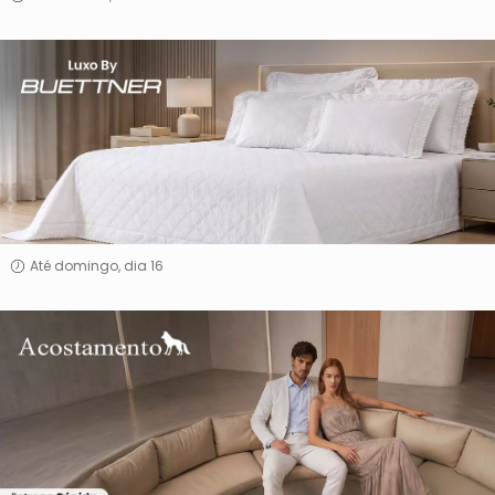
Luxo
By
Buettner
Até domingo, dia 16
Acostamento