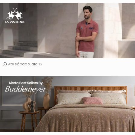
La
Martina
Até sábado, dia 15
Alerta
Best
Sellers
By
Buddemeyer