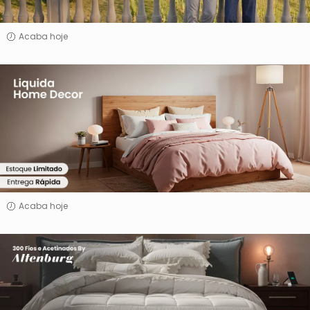
Acaba hoje
Liquida
Home
&
Decor
Acaba hoje
300
Fios
e
Acetinados