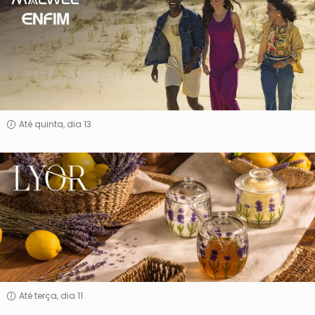
&
Enfim
Até quinta, dia 13
Lyor
Até terça, dia 11