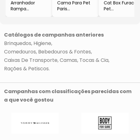
Arranhador
Cama Para Pet
Cat Box Furacão
Rampa
Paris
Pet
- Cinza &
- Azul
- Branca & Azul
Laranja
- 20x53x41cm
- 42x42x42cm
-
- Furacão Pet
- Furacão Pet
24,5x24x44,5cm
Catálogos de campanhas anteriores
- Furacão Pet
Brinquedos
Higiene
Comedouros, Bebedouros & Fontes
Caixas De Transporte
Camas, Tocas & Cia
Rações & Petiscos
Campanhas com classificações parecidas com
a que você gostou