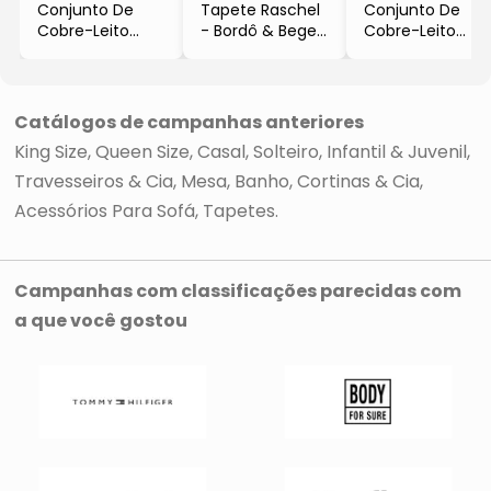
Conjunto De
Tapete Raschel
Conjunto De
Cobre-Leito
- Bordô & Bege
Cobre-Leito
Mellow Aurora
- 150x100cm
Ultrassonic
Solteiro
- Sultan
Imperial King
- Azul Claro &
Size
Verde
- Cinza & Cinza
Catálogos de campanhas anteriores
- 2Pçs
Claro
King Size
Queen Size
Casal
Solteiro
Infantil & Juvenil
- Sultan
- 3Pçs
- Sultan
Travesseiros & Cia
Mesa
Banho
Cortinas & Cia
Acessórios Para Sofá
Tapetes
Campanhas com classificações parecidas com
a que você gostou