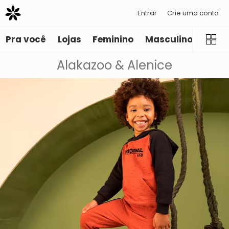
Entrar
Crie uma conta
Pra você
Lojas
Feminino
Masculino
Infant
Alakazoo & Alenice