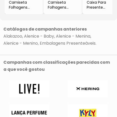
Camiseta
Camiseta
Caixa Para
Folhagens
Folhagens
Presente
- Bege & Azul
- Bege & Verde
Grande - Preta
Claro
Claro
& Branca -
12x50x40cm
Catálogos de campanhas anteriores
Alakazoo
Alenice - Baby
Alenice - Menina
Alenice - Menino
Embalagens Presenteáveis
Campanhas com classificações parecidas com
a que você gostou