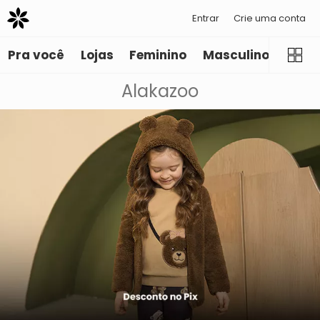
Entrar
Crie uma conta
Pra você
Lojas
Feminino
Masculino
Infant
Alakazoo