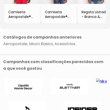
Camiseta
Camiseta
Regata Listrada
Aeropostale®
Aeropostale®
- Branca &
- Branca
- Branca
Preta
- Aeropostale
Catálogos de campanhas anteriores
Aeropostale
Moon Basics
Acessórios
Campanhas com classificações parecidas com
a que você gostou