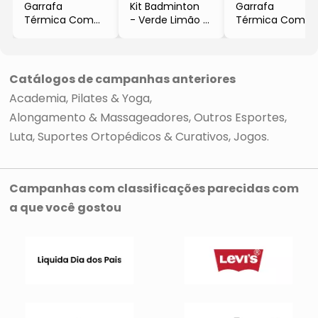
Garrafa
Kit Badminton
Garrafa
Térmica Com
- Verde Limão &
Térmica Com
Tampa
Preto
Tampa
- Inox & Rosa
- 3Pçs
- Inox & Azul
- 500ml
- Ahead Sports
- 500ml
- Acte
- Acte
Catálogos de campanhas anteriores
Academia
Pilates & Yoga
Alongamento & Massageadores
Outros Esportes
Luta
Suportes Ortopédicos & Curativos
Jogos
Campanhas com classificações parecidas com
a que você gostou