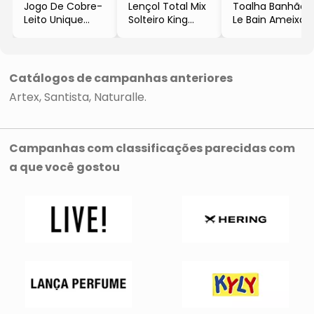
Jogo De Cobre-
Lençol Total Mix
Toalha Banhão
Leito Unique
Solteiro King
Le Bain Ameixa
King Size
- Bege Claro &
- Roxo
- Branco
Verde
- 86x150cm
- 3Pçs
- 160x247cm
- Artex
- 150 Fios
- Artex
Catálogos de campanhas anteriores
- Santista
Artex
Santista
Naturalle
Campanhas com classificações parecidas com
a que você gostou